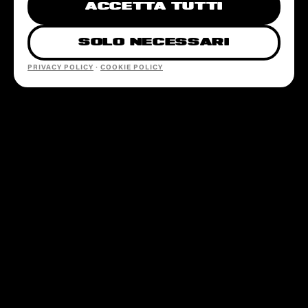
ACCETTA TUTTI
SOLO NECESSARI
PRIVACY POLICY
·
COOKIE POLICY
SEZIONI
EVENTI
LOCATION
PARTNERSHIP
CONTATTI
@SOTTOSOPRAFEST
INFO@SOTTOSOPRAFESTIVAL.COM
+39 379 249 7668
INFO LINE · SOLO WHATSAPP