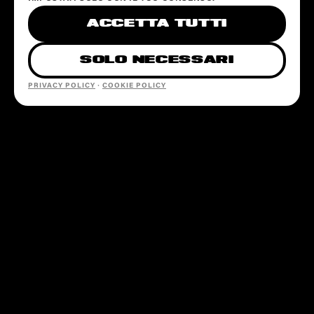
ACCETTA TUTTI
SOLO NECESSARI
PRIVACY POLICY
·
COOKIE POLICY
SEZIONI
EVENTI
LOCATION
PARTNERSHIP
CONTATTI
@SOTTOSOPRAFEST
INFO@SOTTOSOPRAFESTIVAL.COM
+39 379 249 7668