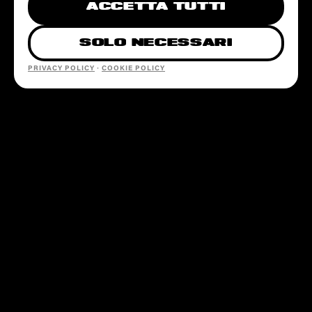
ACCETTA TUTTI
SOLO NECESSARI
PRIVACY POLICY
·
COOKIE POLICY
SEZIONI
EVENTI
LOCATION
PARTNERSHIP
CONTATTI
@SOTTOSOPRAFEST
INFO@SOTTOSOPRAFESTIVAL.COM
+39 379 249 7668
INFO LINE · SOLO WHATSAPP