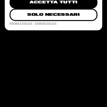
ACCETTA TUTTI
SOLO NECESSARI
PRIVACY POLICY
·
COOKIE POLICY
SEZIONI
EVENTI
LOCATION
PARTNERSHIP
CONTATTI
@SOTTOSOPRAFEST
INFO@SOTTOSOPRAFESTIVAL.COM
+39 379 249 7668
INFO LINE · SOLO WHATSAPP