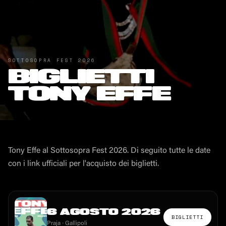
SOTTOSOPRA FEST
2026
BIGLIETTI
TONY EFFE
Tony Effe
al Sottosopra Fest
2026
. Di seguito tutte le date
con i link ufficiali per l'acquisto dei biglietti.
6 AGOSTO 2026
BIGLIETTI
Praja
· Gallipoli