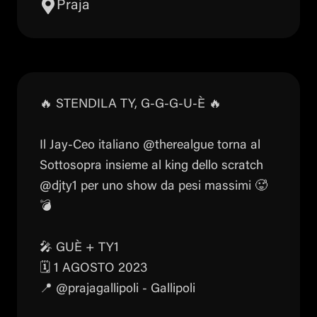
Praja
🔥 STENDILA TY, G-G-G-U-È 🔥
Il Jay-Ceo italiano @therealgue torna al
Sottosopra insieme al king dello scratch
@djty1 per uno show da pesi massimi 🥵
💣
🎤 GUÈ + TY1
🗓️ 1 AGOSTO 2023
📍 @prajagallipoli - Gallipoli