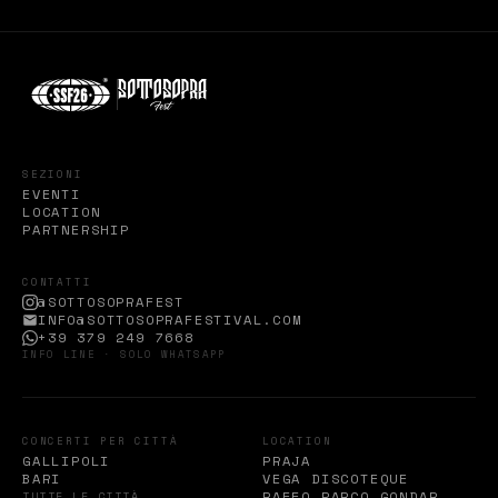
SEZIONI
EVENTI
LOCATION
PARTNERSHIP
CONTATTI
@SOTTOSOPRAFEST
INFO@SOTTOSOPRAFESTIVAL.COM
+39 379 249 7668
INFO LINE · SOLO WHATSAPP
CONCERTI PER CITTÀ
LOCATION
GALLIPOLI
PRAJA
BARI
VEGA DISCOTEQUE
RAFFO PARCO GONDAR
TUTTE LE CITTÀ