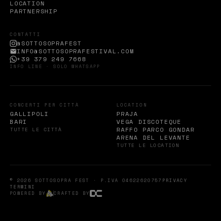
LOCATION
PARTNERSHIP
CONTATTI
@SOTTOSOPRAFEST
INFO@SOTTOSOPRAFESTIVAL.COM
+39 379 249 7668
INFO LINE · SOLO WHATSAPP
CONCERTI PER CITTÀ
LOCATION
GALLIPOLI
PRAJA
BARI
VEGA DISCOTEQUE
RAFFO PARCO GONDAR
TUTTE LE CITTÀ
ARENA DEL LEVANTE
TUTTE LE LOCATION
© 2026 SOTTOSOPRA FEST · P.IVA 04622620757
PRIVACY
TERMINI
POWERED BY
CRAFTED BY