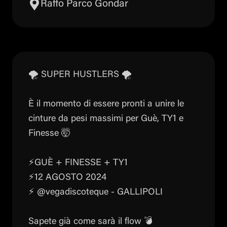
Raffo Parco Gondar
🌪️ SUPER HUSTLERS 🌪️
È il momento di essere pronti a unire le
cinture da pesi massimi per Guè, TY1 e
Finesse 🤯
⚡️GUÈ + FINESSE + TY1
⚡️12 AGOSTO 2024
⚡️ @vegadiscoteque - GALLIPOLI
Sapete già come sarà il flow 💣