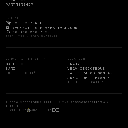
PARTNERSHIP
CONTATTI
@SOTTOSOPRAFEST
INFO@SOTTOSOPRAFESTIVAL.COM
+39 379 249 7668
INFO LINE · SOLO WHATSAPP
CONCERTI PER CITTÀ
LOCATION
GALLIPOLI
PRAJA
BARI
VEGA DISCOTEQUE
RAFFO PARCO GONDAR
TUTTE LE CITTÀ
ARENA DEL LEVANTE
TUTTE LE LOCATION
© 2026 SOTTOSOPRA FEST · P.IVA 04622620757
PRIVACY
TERMINI
POWERED BY
CRAFTED BY