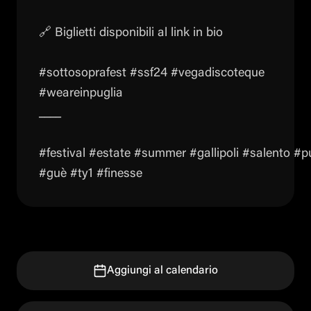
🔗 Biglietti disponibili al link in bio
#sottosoprafest #ssf24 #vegadiscoteque
#weareinpuglia
____
#festival #estate #summer #gallipoli #salento #pu
#guè #ty1 #finesse
Aggiungi al calendario