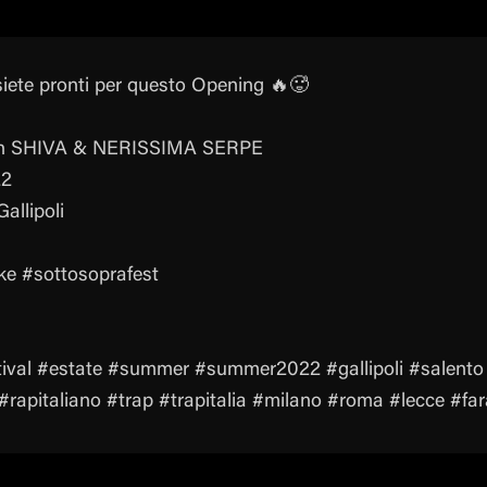
iete pronti per questo Opening 🔥🥵
on SHIVA & NERISSIMA SERPE
22
allipoli
e #sottosoprafest
ival #estate #summer #summer2022 #gallipoli #salento 
rapitaliano #trap #trapitalia #milano #roma #lecce #f