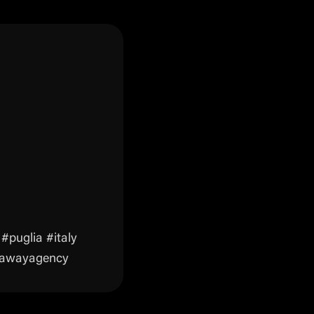
#puglia #italy
arawayagency