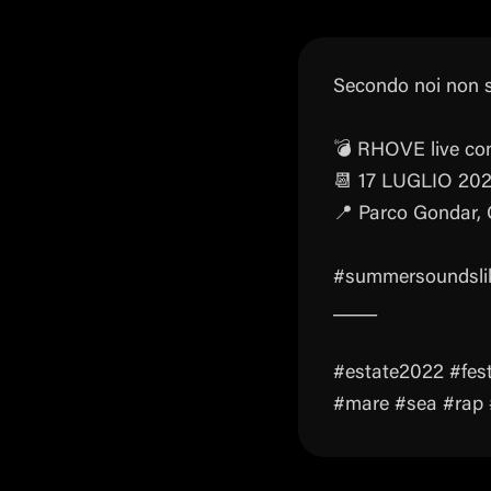
Secondo noi non s
💣 RHOVE live c
📆 17 LUGLIO 20
📍 Parco Gondar, G
#summersoundslik
_____
#estate2022 #fest
#mare #sea #rap #