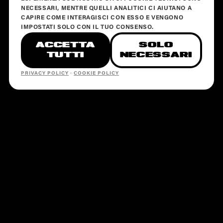
NECESSARI, MENTRE QUELLI ANALITICI CI AIUTANO A
CAPIRE COME INTERAGISCI CON ESSO E VENGONO
IMPOSTATI SOLO CON IL TUO CONSENSO.
ACCETTA
SOLO
TUTTI
NECESSARI
PRIVACY POLICY
·
COOKIE POLICY
SEZIONI
EVENTI
LOCATION
PARTNERSHIP
LOCATION
PRAJA
VEGA DISCOTEQUE