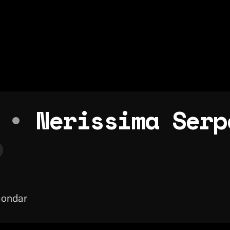
•
Nerissima Serp
Gondar