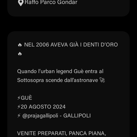
Raffo Parco Gondar
🔥 NEL 2006 AVEVA GIÀ I DENTI D’ORO
🔥
Quando l’urban legend Guè entra al
Sottosopra scende dall’astronave 🚀
⚡️GUÈ
⚡️20 AGOSTO 2024
⚡️ @prajagallipoli - GALLIPOLI
VENITE PREPARATI, PANCA PIANA,