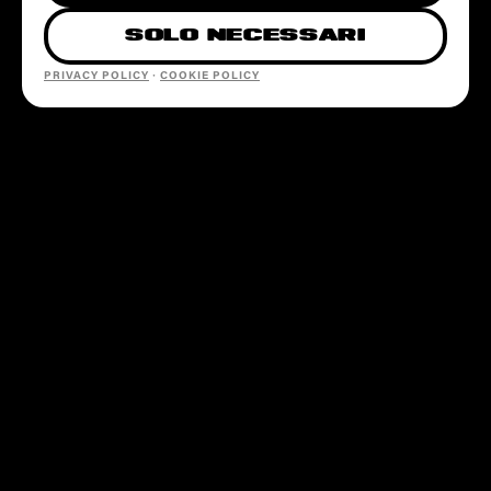
SOLO NECESSARI
PRIVACY POLICY
·
COOKIE POLICY
SEZIONI
EVENTI
LOCATION
PARTNERSHIP
CONTATTI
@SOTTOSOPRAFEST
INFO@SOTTOSOPRAFESTIVAL.COM
+39 379 249 7668
INFO LINE · SOLO WHATSAPP