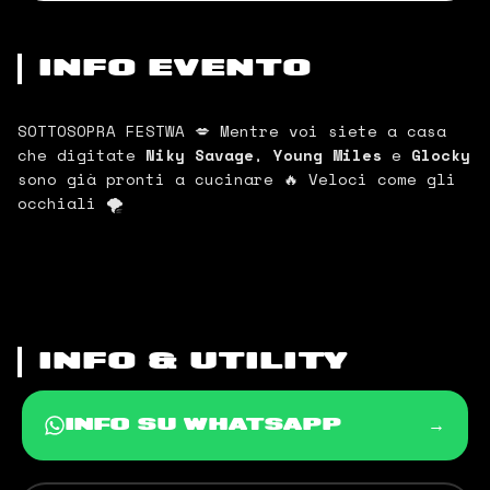
INFO EVENTO
SOTTOSOPRA FESTWA 💋 Mentre voi siete a casa
che digitate
Niky Savage
,
Young Miles
e
Glocky
sono già pronti a cucinare 🔥 Veloci come gli
occhiali 🌪️
INFO & UTILITY
→
INFO SU WHATSAPP