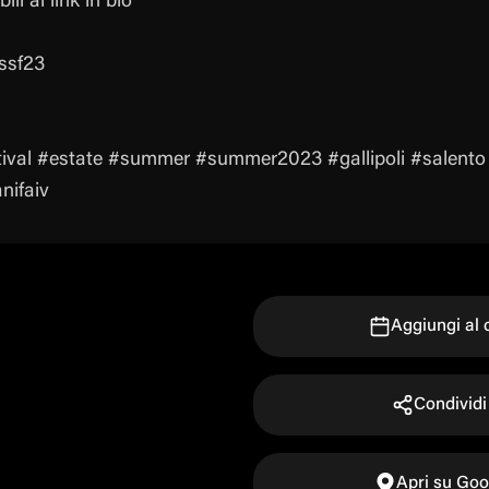
ili al link in bio
ssf23
ival #estate #summer #summer2023 #gallipoli #salento #
nifaiv
Aggiungi al 
Condividi
Apri su Go