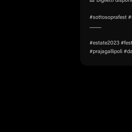
🎫 Biglietti disponib
#sottosoprafest #
_____
#estate2023 #fest
#prajagallipoli #da