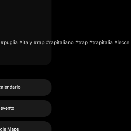
puglia #italy #rap #rapitaliano #trap #trapitalia #lec
calendario
 evento
ogle Maps