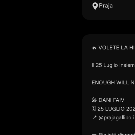
Praja
🔥 VOLETE LA HI
Il 25 Luglio insie
ENOUGH WILL N
🎤 DANI FAIV
🗓️ 25 LUGLIO 20
📍 @prajagallipoli 