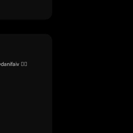
nifaiv 😮‍💨