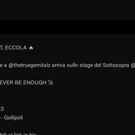
T, ECCOLA 🔥
me a @thetruegemitaiz arriva sullo stage del Sottosopra @da
EVER BE ENOUGH 🚀
23
- Gallipoli