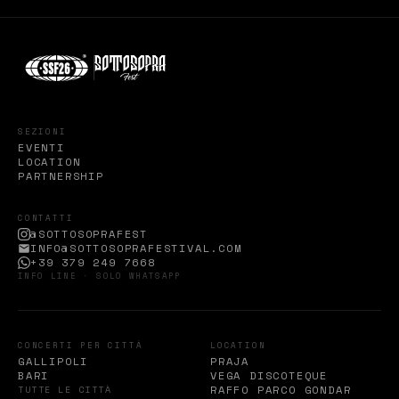
SEZIONI
EVENTI
LOCATION
PARTNERSHIP
CONTATTI
@SOTTOSOPRAFEST
INFO@SOTTOSOPRAFESTIVAL.COM
+39 379 249 7668
INFO LINE · SOLO WHATSAPP
CONCERTI PER CITTÀ
LOCATION
GALLIPOLI
PRAJA
BARI
VEGA DISCOTEQUE
RAFFO PARCO GONDAR
TUTTE LE CITTÀ