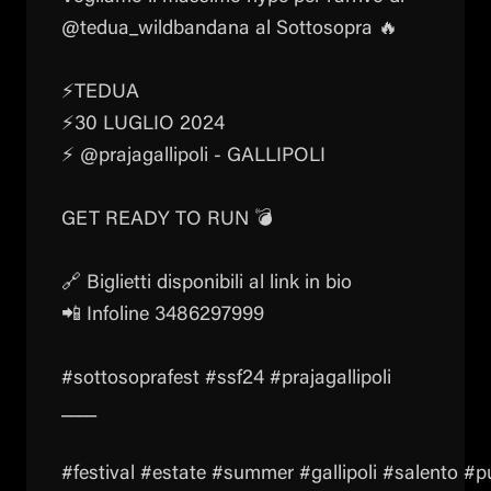
@tedua_wildbandana al Sottosopra 🔥
⚡️TEDUA
⚡️30 LUGLIO 2024
⚡️ @prajagallipoli - GALLIPOLI
GET READY TO RUN 💣
🔗 Biglietti disponibili al link in bio
📲 Infoline 3486297999
#sottosoprafest #ssf24 #prajagallipoli
____
#festival #estate #summer #gallipoli #salento #p